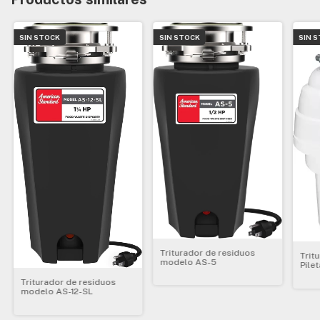
SIN STOCK
SIN STOCK
SIN 
Triturador de residuos
Trit
modelo AS-5
Pile
1,25
Triturador de residuos
modelo AS-12-SL