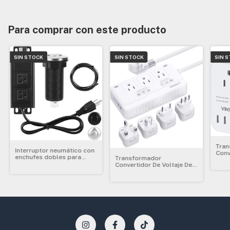
Para comprar con este producto
SIN STOCK
SIN STOCK
SIN 
Tran
Interruptor neumático con
Conv
enchufes dobles para
Transformador
220 
triturador de basura
Convertidor De Voltaje De
220 V A 110 V 1000w