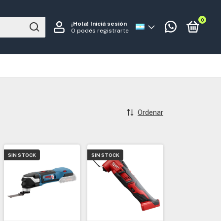
0
¡Hola!
Iniciá sesión
O podés registrarte
Ordenar
SIN STOCK
SIN STOCK