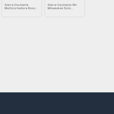
Sierra Oscilante
Sierra Oscilante 18v
Multicortadora Bosch
Milwaukee Solo
A Batería Gop 18v-28
Herramienta 2626-20