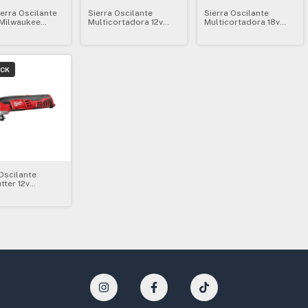
ierra Oscilante
Sierra Oscilante
Sierra Oscilante
 Milwaukee
Multicortadora 12v
Multicortadora 18v
Titanium 1111
Milwaukee 2426-159a
Milwaukee 2626-159a
OCK
 Oscilante
tter 12v
kee S/bateria
20