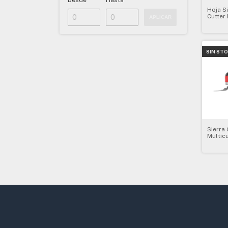
Desde
Hasta
Hoja S
Cutter
APLICAR
Madera 
SIN ST
Sierra
Multicu
Milwau
2426-