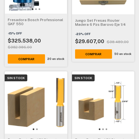
Fresadora Bosch Professional
Juego Set Fresas Router
GKF 550
Madera 6 Pzs Barovo Eje 1/4
-
15
%
OFF
-
23
%
OFF
$325.538,00
$29.607,00
$38.489,00
$382.986,00
50
en stock
20
en stock
SIN STOCK
SIN STOCK