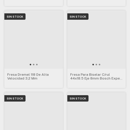
8m 385
8m 380
SIN STOCK
SIN STOCK
Fresa Dremel 118 De Alta
Fresa Para Biselar C/rul
Velocidad 3,2 Mm
44x18.5 Eje 8mm Bosch Expert
379
SIN STOCK
SIN STOCK