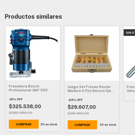
Productos similares
SIN 
Fresadora Bosch
Juego Set Fresas Router
Fres
Professional GKF 550
Madera 6 Pzs Barovo Eje
Velo
1/4
-
15
%
OFF
-
23
%
OFF
$325.538,00
$29.607,00
$382.986,00
$38.489,00
20
en stock
50
en stock