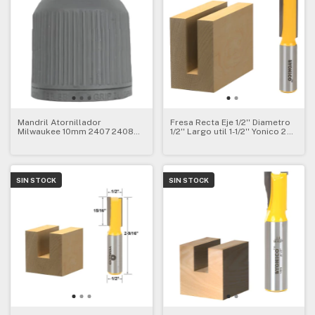
Mandril Atornillador
Fresa Recta Eje 1/2'' Diametro
Milwaukee 10mm 2407 2408
1/2'' Largo util 1-1/2'' Yonico 2
2415 Plast0850
Filos
SIN STOCK
SIN STOCK