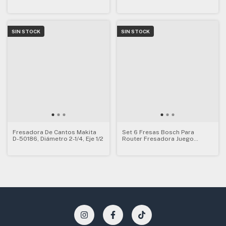
D-50192 Reversible
SIN STOCK
SIN STOCK
Fresadora De Cantos Makita
Set 6 Fresas Bosch Para
D-50186, Diámetro 2-1/4, Eje 1/2
Router Fresadora Juego
Vastago 1/4