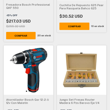
Fresadora Bosch Professional
Cuchilla De Repuesto 625 Pear
GKF 550
Para Rasqueta Bahco 625
-
15
%
OFF
$30.52 USD
$217.03 USD
$255.32 USD
10
en stock
20
en stock
Atornillador Bosch Gsr 12-2-li
Juego Set Fresas Router
12v Con Maletín
Madera 6 Pzs Barovo Eje 1/4