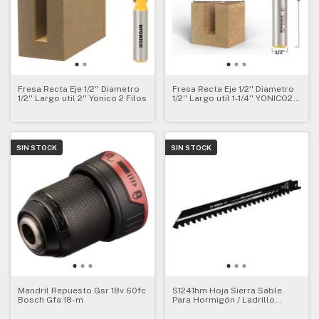
Fresa Recta Eje 1/2'' Diametro
Fresa Recta Eje 1/2'' Diametro
1/2'' Largo util 2'' Yonico 2 Filos
1/2'' Largo util 1-1/4'' YONICO2
Filos
SIN STOCK
SIN STOCK
Mandril Repuesto Gsr 18v 60fc
S1241hm Hoja Sierra Sable
Bosch Gfa 18-m
Para Hormigón / Ladrillo
Bosch