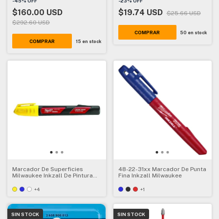
-
45
%
OFF
-
23
%
OFF
$160.00 USD
$19.74 USD
$25.66 USD
$292.60 USD
50
en stock
COMPRAR
15
en stock
Marcador De Superficies
48-22-31xx Marcador De Punta
Milwaukee Inkzall De Pintura
Fina Inkzall Milwaukee
Colores
+4
+1
SIN STOCK
SIN STOCK