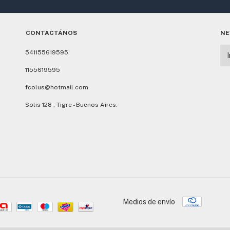
CONTACTÁNOS
NE
541155619595
1155619595
fcolus@hotmail.com
Solis 128 , Tigre - Buenos Aires.
Medios de envío