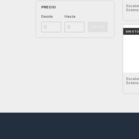
Escale
PRECIO
Extens
7.72m 
Desde
Hasta
APLICAR
SIN ST
Escaler
Extens
7.7m K