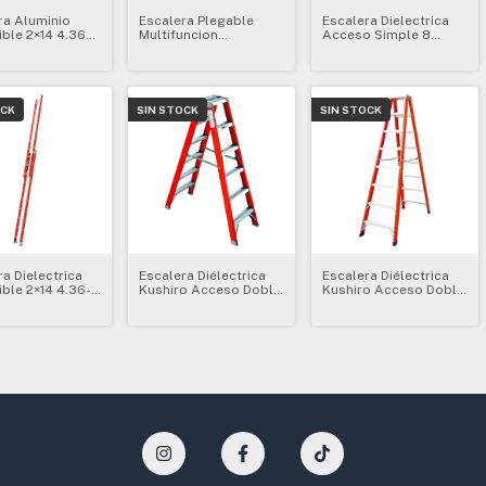
ra Aluminio
Escalera Plegable
Escalera Dielectrica
ible 2×14 4.36m
Multifuncion
Acceso Simple 8
Kushiro Eale28
Articulada Kushiro
Escalones Kushiro
4x5 5,51mt
OCK
SIN STOCK
SIN STOCK
a Dielectrica
Escalera Diélectrica
Escalera Diélectrica
ible 2×14 4.36-
Kushiro Acceso Doble
Kushiro Acceso Doble
ushiro Ede28
6 Escalones Edda6
8 Escalones Edda8