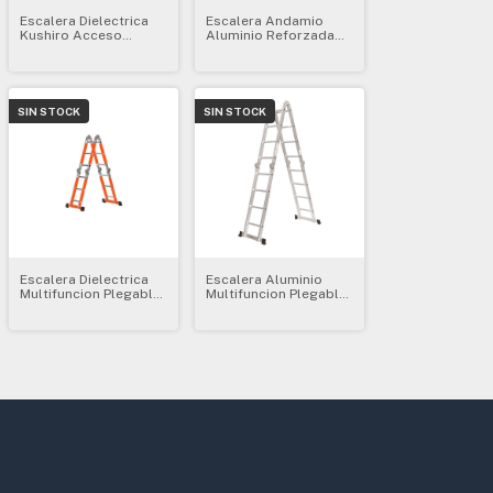
Escalera Dielectrica
Escalera Andamio
Kushiro Acceso
Aluminio Reforzada
Simple 6 Escalones
Con Ruedas Kushiro
Edas6
Eaar
SIN STOCK
SIN STOCK
Escalera Dielectrica
Escalera Aluminio
Multifuncion Plegable
Multifuncion Plegable
Kushiro 4x4 Edm16
4.44m Miyawa Mi-404