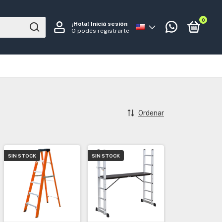
0
¡Hola!
Iniciá sesión
O podés registrarte
Ordenar
SIN STOCK
SIN STOCK