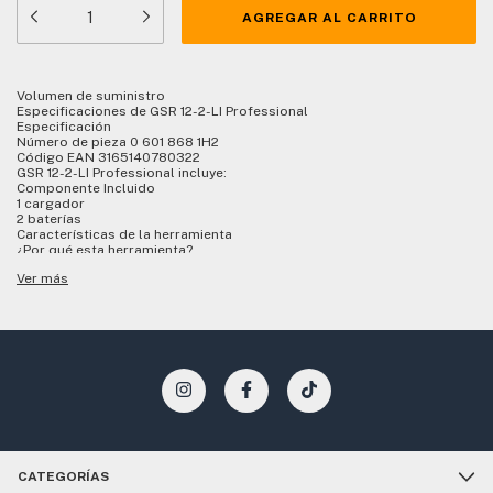
Volumen de suministro
Especificaciones de GSR 12-2-LI Professional
Especificación
Número de pieza 0 601 868 1H2
Código EAN 3165140780322
GSR 12-2-LI Professional incluye:
Componente Incluido
1 cargador
2 baterías
Características de la herramienta
¿Por qué esta herramienta?
Freno de motor
Ver más
Indicador de carga
Luz LED
Mecanismo de 2 velocidades
Datos técnicos
Vista general de especificaciones
Par de giro, máx. (duro/blando) 30 Nm
Capacidad mín./máx. de sujeción del portabrocas 10 mm
Tensión de la batería 12 V
Tiempo de carga, aprox. 35 min
Ø de perforación
Ø de perforación máx. en madera 19 mm
Ø de perforación máx. en acero 10 mm
Ø de los tornillos
CATEGORÍAS
Ø máx. de los tornillos 7 mm