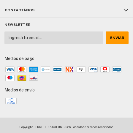
Características adicionales:
CONTACTÁNOS
Herramientas compatibles: A BATERIA
NEWSLETTER
Formato de venta: Unidad
Voltaje de la batería: 12V
Código universal de producto: 4002395346332,647096223113
Transportabilidad Hazmat: Exceptuado
Medios de pago
Impuesto interno: 0 %
Incluye batería: Sí
Es angular: No
Medios de envío
Es de mango tipo espada: No
Es inalámbrico: Sí
Condición del ítem: Nuevo
Línea: Professional
Copyright FERRETERIA COLUS - 2026. Todos los derechos reservados.
Tamaño del mandril: 10 mm